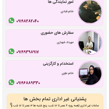
امور نمایندگی ها
خانم قبادی
09198282040
سفارش های حضوری
مهرداد شهبازی
09199398917
استخدام و کارگزینی
خانم علوی
09196889330
پشتیانی غیر اداری تمام بخش ها
ساعات غیر اداری (همه روزه 6 عصر تا 12 شب، پنج شنبه ها 3 عصر تا 12 شب و