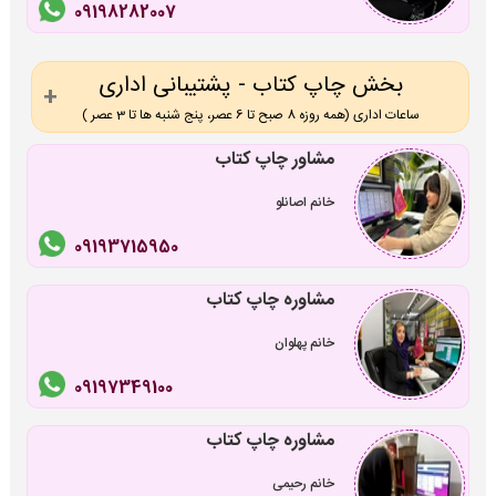
09198282007
بخش چاپ کتاب - پشتیبانی اداری
ساعات اداری (همه روزه 8 صبح تا 6 عصر، پنج شنبه ها تا 3 عصر )
مشاور چاپ کتاب
خانم اصانلو
09193715950
مشاوره چاپ کتاب
خانم پهلوان
09197349100
مشاوره چاپ کتاب
خانم رحیمی