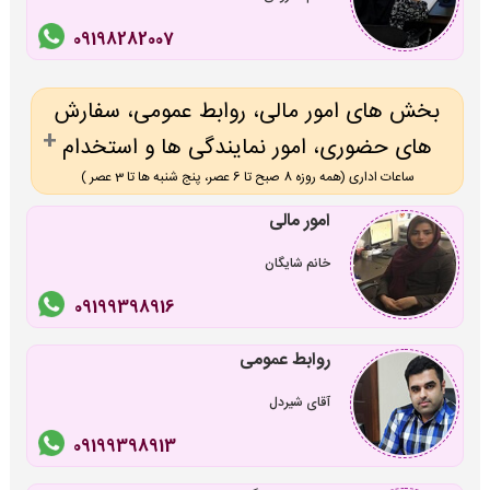
09198282007
بخش های امور مالی، روابط عمومی، سفارش
های حضوری، امور نمایندگی ها و استخدام
ساعات اداری (همه روزه 8 صبح تا 6 عصر، پنج شنبه ها تا 3 عصر )
امور مالی
خانم شایگان
09199398916
روابط عمومی
آقای شیردل
09199398913