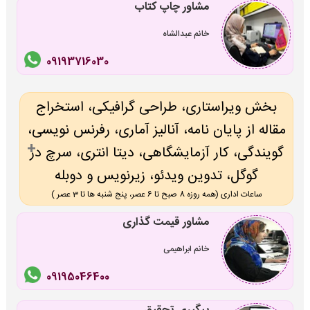
مشاور چاپ کتاب
خانم عبدالشاه
09193716030
بخش ویراستاری، طراحی گرافیکی، استخراج
مقاله از پایان نامه، آنالیز آماری، رفرنس نویسی،
گویندگی، کار آزمایشگاهی، دیتا انتری، سرچ در
گوگل، تدوین ویدئو، زیرنویس و دوبله
ساعات اداری (همه روزه 8 صبح تا 6 عصر، پنج شنبه ها تا 3 عصر )
مشاور قیمت گذاری
خانم ابراهیمی
09195046400