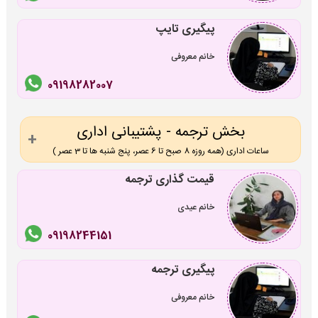
پیگیری تایپ
خانم معروفی
09198282007
بخش ترجمه - پشتیبانی اداری
ساعات اداری (همه روزه 8 صبح تا 6 عصر، پنج شنبه ها تا 3 عصر )
قیمت گذاری ترجمه
خانم عیدی
09198244151
پیگیری ترجمه
خانم معروفی