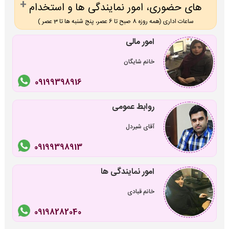
های حضوری، امور نمایندگی ها و استخدام
ساعات اداری (همه روزه 8 صبح تا 6 عصر، پنج شنبه ها تا 3 عصر )
امور مالی
خانم شایگان
09199398916
روابط عمومی
آقای شیردل
09199398913
امور نمایندگی ها
خانم قبادی
09198282040