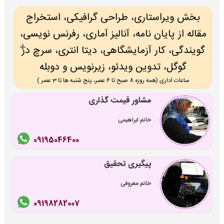
بخش ویراستاری، طراحی گرافیکی، استخراج
مقاله از پایان نامه، آنالیز آماری، رفرنس نویسی،
گویندگی، کار آزمایشگاهی، دیتا انتری، سرچ در
گوگل، تدوین ویدئو، زیرنویس و دوبله
ساعات اداری (همه روزه 8 صبح تا 6 عصر، پنج شنبه ها تا 3 عصر )
مشاور قیمت گذاری
خانم ابراهیمی
09195046400
پیگیری تحقیق
خانم معروفی
09198282007