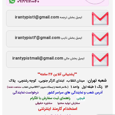
09199170040
irantypist1@gmail.com
ایمیل بخش ترجمه
irantypist2@gmail.com
ایمیل بخش تایپ
irantypistmali@gmail.com
ایمیل بخش مالی
""پشتیبانی آنلاین 24 ساعته""
شعبه تهران
:
میدان انقلاب، ابتدای کارگر جنوبی، کوچه رشتچی، پلاک
14 زنگ 1 طبقه اول واحد 1
(
50 متر فاصله از ایستگاه مترو و BRT میدان انقلاب
مشاهده نقشه)
آدرس شعب و نمایندگی ها
ی سراسر کشور
درخواست نمایندگی
قیچی
راهنمای ثبت سفارش با تلگرام
سفارش تولید محتوا
مشاوره حقوقی
استخدام کارمند اینترنتی