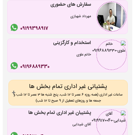
سفارش های حضوری
مهرداد شهبازی
09199398917
استخدام و کارگزینی
خانم علوی
09196889330
پشتیانی غیر اداری تمام بخش ها
ساعات غیر اداری (همه روزه 6 عصر تا 12 شب، پنج شنبه ها 3 عصر تا 12 شب و
جمعه ها و روزهای تعطیل از 9 صبح تا 12 شب)
پشتیبان غیر اداری تمام بخش ها
آقای شیدایی