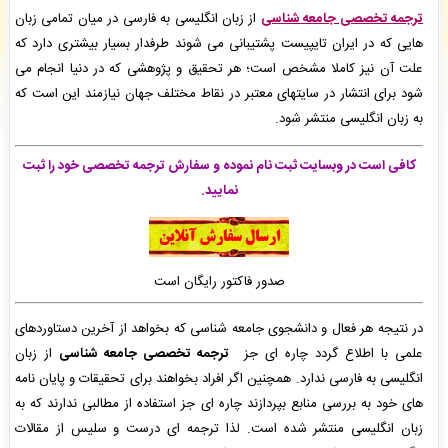
فرشاد لهراسبی
: فاکتور نهایی برای سفارش تایپ، صفحه آرایی شما صادر گردید برای دریافت
ترجمه تخصصی جامعه شناسی
از زبان انگلیسی به فارسی در میان تمامی زبان
سفارش خود اقدام نمایید. -
( یکشنبه ۰۵/۰۵/۱۸ ۱۳:۴۰:۲۱)
هایی که در ایران تایپیست پشتیبانی می شوند طرفدار بسیار بیشتری دارد که
فرشاد لهراسبی
: فاکتور نهایی برای سفارش تایپ، صفحه آرایی شما صادر گردید برای دریافت
علت آن نیز کاملا مشخص است؛ هر تحقیق و پژوهشی که در دنیا انجام می
سفارش خود اقدام نمایید. -
( یکشنبه ۰۵/۰۵/۱۸ ۱۳:۳۹:۵۹)
شود برای انتشار در سایتهای معتبر در نقاط مختلف جهان نیازمند این است که
مهدی علی عسگری
: پیش فاکتور شما با موفقیت پرداخت شد و سفارش تایپ، صفحه آرایی شما
در حال انجام است. -
( یکشنبه ۰۵/۰۵/۱۸ ۱۳:۳۹:۴۰)
به زبان انگلیسی منتشر شود.
کافی است در وبسایت ثبت نام نموده و سفارش ترجمه تخصصی خود را ثبت
نمایید.
صدور فاکتور رایگان است
در نتیجه هر فعال و دانشجوی جامعه شناسی که بخواهد از آخرین دستاوردهای
علمی با اطلاع گردد چاره ای جز
ترجمه تخصصی جامعه شناسی
از زبان
انگلیسی به فارسی ندارد. همچنین اگر افراد بخواهند برای تحقیقات و پایان نامه
های خود به بررسی منابع بپردازند چاره ای جز استفاده از مطالبی ندارند که به
زبان انگلیسی منتشر شده است. لذا ترجمه ای درست و سلیس از مقالات