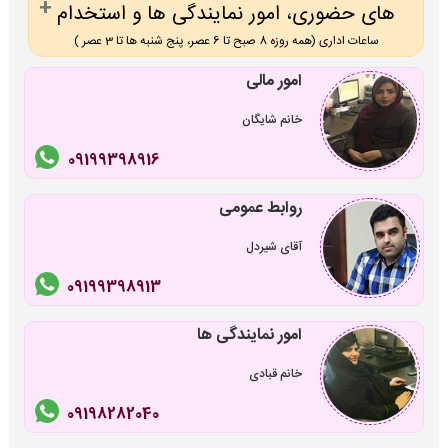
های حضوری، امور نمایندگی ها و استخدام
ساعات اداری (همه روزه 8 صبح تا 6 عصر، پنج شنبه ها تا 3 عصر )
امور مالی
خانم شایگان
09199398916
روابط عمومی
آقای شیردل
09199398913
امور نمایندگی ها
خانم قبادی
09198282040