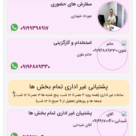
سفارش های حضوری
مهرداد شهبازی
09199398917
استخدام و کارگزینی
خانم علوی
09196889330
پشتیانی غیر اداری تمام بخش ها
ساعات غیر اداری (همه روزه 6 عصر تا 12 شب، پنج شنبه ها 3 عصر تا 12 شب و
جمعه ها و روزهای تعطیل از 9 صبح تا 12 شب)
پشتیبان غیر اداری تمام بخش ها
آقای شیدایی