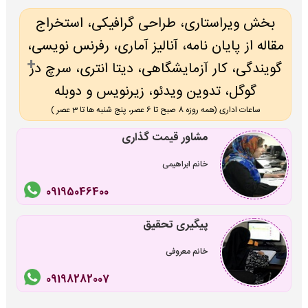
بخش ویراستاری، طراحی گرافیکی، استخراج
مقاله از پایان نامه، آنالیز آماری، رفرنس نویسی،
گویندگی، کار آزمایشگاهی، دیتا انتری، سرچ در
گوگل، تدوین ویدئو، زیرنویس و دوبله
ساعات اداری (همه روزه 8 صبح تا 6 عصر، پنج شنبه ها تا 3 عصر )
مشاور قیمت گذاری
خانم ابراهیمی
09195046400
پیگیری تحقیق
خانم معروفی
09198282007