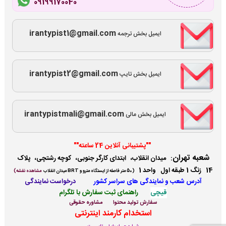
09199170040
irantypist1@gmail.com
ایمیل بخش ترجمه
irantypist2@gmail.com
ایمیل بخش تایپ
irantypistmali@gmail.com
ایمیل بخش مالی
""پشتیبانی آنلاین 24 ساعته""
شعبه تهران
:
میدان انقلاب، ابتدای کارگر جنوبی، کوچه رشتچی، پلاک
14 زنگ 1 طبقه اول واحد 1
(
50 متر فاصله از ایستگاه مترو و BRT میدان انقلاب
مشاهده نقشه)
آدرس شعب و نمایندگی ها
ی سراسر کشور
درخواست نمایندگی
قیچی
راهنمای ثبت سفارش با تلگرام
سفارش تولید محتوا
مشاوره حقوقی
استخدام کارمند اینترنتی