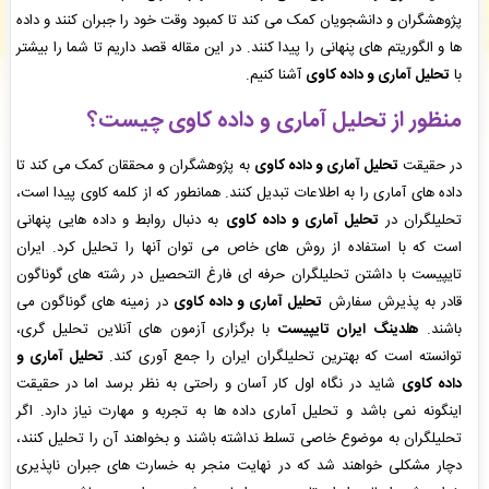
شهریار شهریار
: پیش فاکتور شما با موفقیت پرداخت شد و سفارش تایپ، صفحه آرایی شما در
پژوهشگران و دانشجویان کمک می کند تا کمبود وقت خود را جبران کنند و داده
حال انجام است. -
( جمعه ۰۵/۰۵/۱۶ ۲۳:۴۳:۱۳)
ها و الگوریتم های پنهانی را پیدا کنند. در این مقاله قصد داریم تا شما را بیشتر
ررویا عبدالهی
: پرداخت فاکتور نهایی شما با موفقیت انجام شد، میتوانید فایل ترجمه، شده خود را
با
تحلیل آماری و داده کاوی
آشنا کنیم.
دانلود نمایید. -
( جمعه ۰۵/۰۵/۱۶ ۲۳:۳۴:۱۷)
ک کرمانی
: فایل سفارش ویراستاری ادبی شما توسط محقق به سیستم تحویل داده شده است. -
(
منظور از تحلیل آماری و داده کاوی چیست؟
جمعه ۰۵/۰۵/۱۶ ۲۳:۲۹:۵۳)
در حقیقت
تحلیل آماری و داده کاوی
به پژوهشگران و محققان کمک می کند تا
داده های آماری را به اطلاعات تبدیل کنند. همانطور که از کلمه کاوی پیدا است،
تحلیلگران در
تحلیل آماری و داده کاوی
به دنبال روابط و داده هایی پنهانی
است که با استفاده از روش های خاص می توان آنها را تحلیل کرد. ایران
تایپیست با داشتن تحلیلگران حرفه ای فارغ التحصیل در رشته های گوناگون
قادر به پذیرش سفارش
تحلیل آماری و داده کاوی
در زمینه های گوناگون می
باشند.
هلدینگ ایران تایپیست
با برگزاری آزمون های آنلاین تحلیل گری،
توانسته است که بهترین تحلیلگران ایران را جمع آوری کند.
تحلیل آماری و
داده کاوی
شاید در نگاه اول کار آسان و راحتی به نظر برسد اما در حقیقت
اینگونه نمی باشد و تحلیل آماری داده ها به تجربه و مهارت نیاز دارد. اگر
تحلیلگران به موضوع خاصی تسلط نداشته باشند و بخواهند آن را تحلیل کنند،
دچار مشکلی خواهند شد که در نهایت منجر به خسارت های جبران ناپذیری