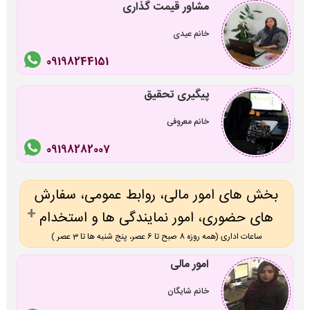
مشاور قیمت گذاری
خانم عیدی
09198244151
پیگیری تحقیق
خانم معروفی
09198282007
بخش های امور مالی، روابط عمومی، سفارش
های حضوری، امور نمایندگی ها و استخدام
ساعات اداری (همه روزه 8 صبح تا 6 عصر، پنج شنبه ها تا 3 عصر )
امور مالی
خانم شایگان