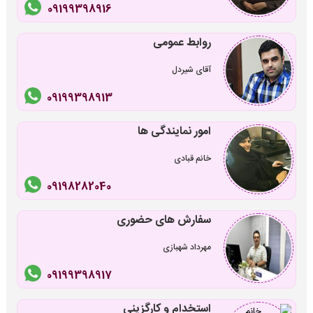
09199398916
روابط عمومی
آقای شیردل
09199398913
امور نمایندگی ها
خانم قبادی
09198282040
سفارش های حضوری
مهرداد شهبازی
09199398917
استخدام و کارگزینی