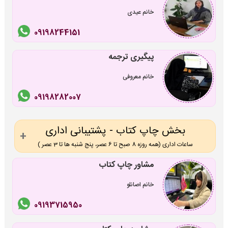
خانم عیدی
09198244151
پیگیری ترجمه
خانم معروفی
09198282007
بخش چاپ کتاب - پشتیبانی اداری
ساعات اداری (همه روزه 8 صبح تا 6 عصر، پنج شنبه ها تا 3 عصر )
مشاور چاپ کتاب
خانم اصانلو
09193715950