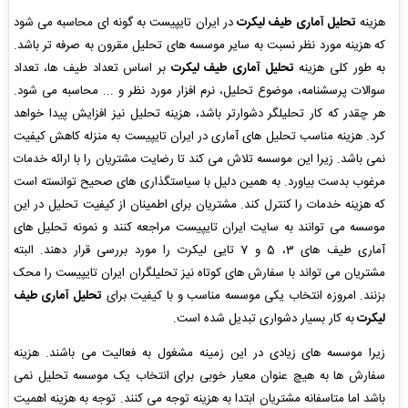
هزینه
تحلیل آماری طیف لیکرت
در ایران تایپیست به گونه ای محاسبه می شود
که هزینه مورد نظر نسبت به سایر موسسه های تحلیل مقرون به صرفه تر باشد.
به طور کلی هزینه
تحلیل آماری طیف لیکرت
بر اساس تعداد طیف ها، تعداد
سوالات پرسشنامه، موضوع تحلیل، نرم افزار مورد نظر و ... محاسبه می شود.
هر چقدر که کار تحلیلگر دشوارتر باشد، هزینه تحلیل نیز افزایش پیدا خواهد
کرد. هزینه مناسب تحلیل های آماری در ایران تایپیست به منزله کاهش کیفیت
نمی باشد. زیرا این موسسه تلاش می کند تا رضایت مشتریان را با ارائه خدمات
مرغوب بدست بیاورد. به همین دلیل با سیاستگذاری های صحیح توانسته است
که هزینه خدمات را کنترل کند. مشتریان برای اطمینان از کیفیت تحلیل در این
موسسه می توانند به سایت ایران تایپیست مراجعه کنند و نمونه تحلیل های
آماری طیف های 3، 5 و 7 تایی لیکرت را مورد بررسی قرار دهند. البته
مشتریان می تواند با سفارش های کوتاه نیز تحلیلگران ایران تایپیست را محک
بزنند. امروزه انتخاب یکی موسسه مناسب و با کیفیت برای
تحلیل آماری طیف
لیکرت
به کار بسیار دشواری تبدیل شده است.
زیرا موسسه های زیادی در این زمینه مشغول به فعالیت می باشند. هزینه
سفارش ها به هیچ عنوان معیار خوبی برای انتخاب یک موسسه تحلیل نمی
باشد اما متاسفانه مشتریان ابتدا به هزینه توجه می کنند. توجه به هزینه اهمیت