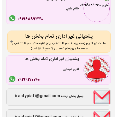
خانم علوی
09196889330
پشتیانی غیر اداری تمام بخش ها
ساعات غیر اداری (همه روزه 6 عصر تا 12 شب، پنج شنبه ها 3 عصر تا 12 شب و
جمعه ها و روزهای تعطیل از 9 صبح تا 12 شب)
پشتیبان غیر اداری تمام بخش ها
آقای شیدایی
09199170040
irantypist1@gmail.com
ایمیل بخش ترجمه
irantypist2@gmail.com