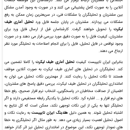
اجتماعی با مشتریان ارتباط برقرار می کنند. کارشناسان این موسسه جلسات
آنلاین را به صورت کامل پشتیبانی می کنند و در صورت به وجود آمدن مشکل
بین مشتریان و تحلیلگران یا مشکلات فنی، در سریعترین زمان ممکن به رفع
مشکلات می پردازند. مشتریان در پایان جلسه فایل ورد
تحلیل آماری طیف
لیکرت
را تحویل خواهند گرفت. کارشناسان قبل از ارسال فایل ورد برای
مشتریان، کیفیت فایل را به صورت دقیق مورد بررسی قرار می دهند و در صورت
وجود نواقص در فایل تحلیل، فایل را برای انجام اصلاحات به تحلیلگر مورد نظر
ارجاع می دهند.
بنابراین ایران تایپیست کیفیت
تحلیل آماری طیف لیکرت
را کاملا تضمین می
کند. تحلیلگران در تحلیل های آماری طیف لیکرت به صورت آنلاین موظف
هستند تا نکات تحلیل را رعایت کنند. از مهمترین نکات تحلیل می توان به
امانتداری تحلیلگران در تحلیل طیف لیکرت، بررسی دقیق پاسخ های مشتریان،
اطمینان از صداقت مخاطبان در پاسخگویی، انتخاب نرم افزار صحیح، رفع خطا
های نرم افزار و ... اشاره کرد. نکات تحلیل با یکدیگر رابطه مستقیمی دارند و اگر
تحلیلگر تنها به یکی از این نکات توجهی نکند، ممکن است که کل نتایج به
اشتباه تحلیل شوند. به همین دلیل
هلدینگ ایران تایپیست
به رعایت نکات و
اصول تحلیل اهمیت بسیار زیادی می دهد. به طور مثال اگر تحلیلگری به خطا
های نمودار توجهی نکند، این موضوع در امانتداری تحلیل نیز اثر گذار خواهد