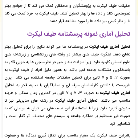
شهریار شهریار
: پیش فاکتور شما با موفقیت پرداخت شد و سفارش تایپ، صفحه آرایی شما در
حقیقت طیف لیکرت به پژوهشگران و محققان کمک می کند تا از جوامع بهتر
حال انجام است. -
( جمعه ۰۵/۰۵/۱۶ ۲۳:۴۳:۱۳)
نظرسنجی کنند و داده ها را بهتر تحلیل کنند. طیف لیکرت به افراد کمک می کند
ررویا عبدالهی
: پرداخت فاکتور نهایی شما با موفقیت انجام شد، میتوانید فایل ترجمه، شده خود را
تا از نظر کیفی نیز داده ها را مورد مطالعه قرار دهند.
دانلود نمایید. -
( جمعه ۰۵/۰۵/۱۶ ۲۳:۳۴:۱۷)
ک کرمانی
: فایل سفارش ویراستاری ادبی شما توسط محقق به سیستم تحویل داده شده است. -
(
تحلیل آماری نمونه پرسشنامه طیف لیکرت
جمعه ۰۵/۰۵/۱۶ ۲۳:۲۹:۵۳)
تحلیل آماری طیف لیکرت
در پرسشنامه ها می تواند نتایج را برای تحلیل بهتر
نشان دهد. اینگونه طیف های بیشتر در رشته های روانشناسی و زیرشاخه های
علوم انسانی کاربرد دارد. زیرا سوالات بله و خیر در نظرسنجی ها به خوبی قادر به
پاسخگویی مشکلات جامعه نمی باشد. به همین دلیل افراد از طیف لیکرت به
صورت 3، 5 و 7 تایی برای تحلیل مشکلات جامعه استفاده می کنند. ایران
تایپیست با داشتن کارشناسان حرفه ای و تحلیلگران با تجربه قادر به
تحلیل
آماری طیف لیکرت
به صورت 3، 5 و 7 تایی در کمترین زمان ممکن و هزینه
مناسب می باشند.
تحلیل آماری طیف لیکرت
در رشته های مدیریتی نیز تا
حدودی کاربرد دارد. زیرا با استفاده از این طیف های می توان به عواملی که به
صورت غیر مستقیم بر عملکرد جامعه و سیستم های مختلف اثر گذار است را
شناسایی کرد.
بنابراین طیف لیکرت یک معیار مناسب برای اندازه گیری دیدگاه ها و قضاوت